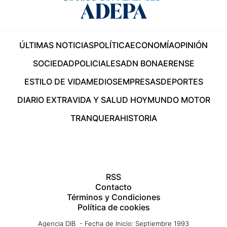
ÚLTIMAS NOTICIAS
POLÍTICA
ECONOMÍA
OPINIÓN
SOCIEDAD
POLICIALES
ADN BONAERENSE
ESTILO DE VIDA
MEDIOS
EMPRESAS
DEPORTES
DIARIO EXTRA
VIDA Y SALUD HOY
MUNDO MOTOR
TRANQUERA
HISTORIA
RSS
Contacto
Términos y Condiciones
Política de cookies
Agencia DIB - Fecha de Inicio: Septiembre 1993