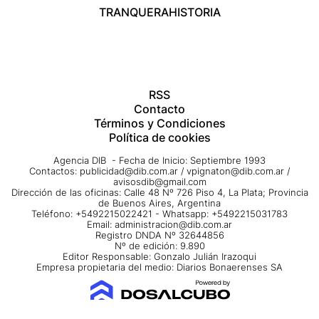
TRANQUERA
HISTORIA
RSS
Contacto
Términos y Condiciones
Política de cookies
Agencia DIB - Fecha de Inicio: Septiembre 1993
Contactos:
publicidad@dib.com.ar
/
vpignaton@dib.com.ar
/
avisosdib@gmail.com
Dirección de las oficinas: Calle 48 Nº 726 Piso 4, La Plata; Provincia
de Buenos Aires, Argentina
Teléfono: +5492215022421 - Whatsapp: +5492215031783
Email:
administracion@dib.com.ar
Registro DNDA Nº 32644856
Nº de edición: 9.890
Editor Responsable: Gonzalo Julián Irazoqui
Empresa propietaria del medio: Diarios Bonaerenses SA