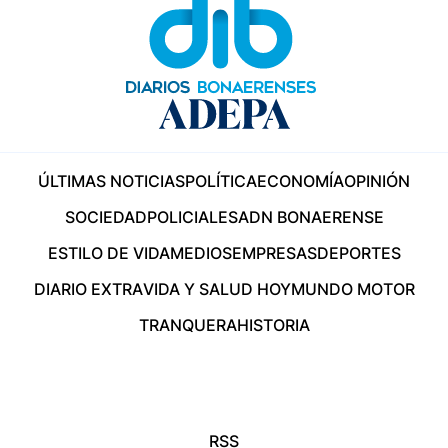
ÚLTIMAS NOTICIAS
POLÍTICA
ECONOMÍA
OPINIÓN
SOCIEDAD
POLICIALES
ADN BONAERENSE
ESTILO DE VIDA
MEDIOS
EMPRESAS
DEPORTES
DIARIO EXTRA
VIDA Y SALUD HOY
MUNDO MOTOR
TRANQUERA
HISTORIA
RSS