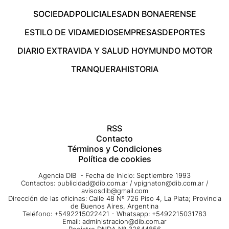
SOCIEDAD
POLICIALES
ADN BONAERENSE
ESTILO DE VIDA
MEDIOS
EMPRESAS
DEPORTES
DIARIO EXTRA
VIDA Y SALUD HOY
MUNDO MOTOR
TRANQUERA
HISTORIA
RSS
Contacto
Términos y Condiciones
Política de cookies
Agencia DIB - Fecha de Inicio: Septiembre 1993
Contactos:
publicidad@dib.com.ar
/
vpignaton@dib.com.ar
/
avisosdib@gmail.com
Dirección de las oficinas: Calle 48 Nº 726 Piso 4, La Plata; Provincia
de Buenos Aires, Argentina
Teléfono: +5492215022421 - Whatsapp: +5492215031783
Email:
administracion@dib.com.ar