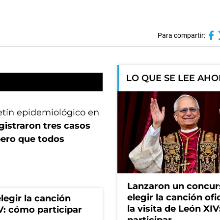
Para compartir:
LO QUE SE LEE AH
etín epidemiológico en
gistraron tres casos
pero que todos
Lanzaron un concur
elegir la canción ofi
egir la canción
la visita de León XI
IV: cómo participar