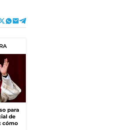
ORA
so para
cial de
V: cómo