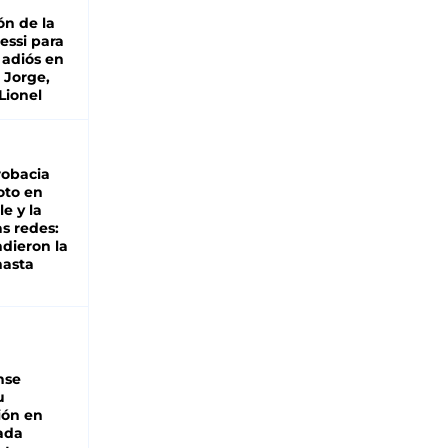
ón de la
essi para
 adiós en
 Jorge,
Lionel
robacia
oto en
le y la
as redes:
ndieron la
hasta
nse
u
ión en
ada