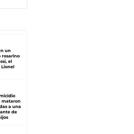
en un
 rosarino
si, el
 Lionel
micidio
: mataron
das a una
lante de
hijos