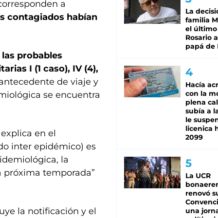
 corresponden a
La decisi
os contagiados habían
familia M
el último
Rosario a
papá de 
 las probables
ias I (1 caso), IV (4),
 antecedente de viaje y
Hacía ac
con la m
demiológica se encuentra
plena cal
subía a l
le suspe
licenica 
explica en el
2099
o inter epidémico) es
idemiológica, la
la próxima temporada”
La UCR
bonaere
renovó s
Convenc
uye la notificación y el
una jorn