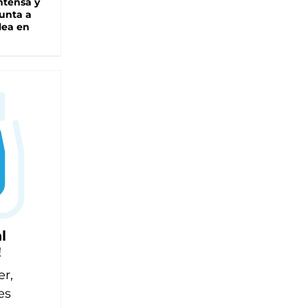
intensa y
unta a
lea en
l
!
er,
es