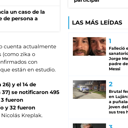
participar
cia un caso de la
e de persona a
LAS MÁS LEÍDAS
no cuenta actualmente
Falleció 
sanatorio
s (como zika o
Jorge Mes
onfirmados con
padre de
Messi
 que están en estudio.
26) y el 14 de
Brutal fe
37) se notificaron 495
en Luján
 3 fueron
a puñala
joven de
o y 32 fueron
sus tres 
 Nicolás Kreplak.