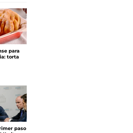
se para
ia: torta
 primer paso