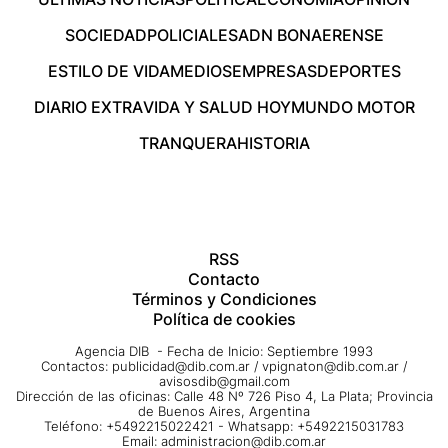
SOCIEDAD
POLICIALES
ADN BONAERENSE
ESTILO DE VIDA
MEDIOS
EMPRESAS
DEPORTES
DIARIO EXTRA
VIDA Y SALUD HOY
MUNDO MOTOR
TRANQUERA
HISTORIA
RSS
Contacto
Términos y Condiciones
Política de cookies
Agencia DIB - Fecha de Inicio: Septiembre 1993
Contactos:
publicidad@dib.com.ar
/
vpignaton@dib.com.ar
/
avisosdib@gmail.com
Dirección de las oficinas: Calle 48 Nº 726 Piso 4, La Plata; Provincia
de Buenos Aires, Argentina
Teléfono: +5492215022421 - Whatsapp: +5492215031783
Email:
administracion@dib.com.ar