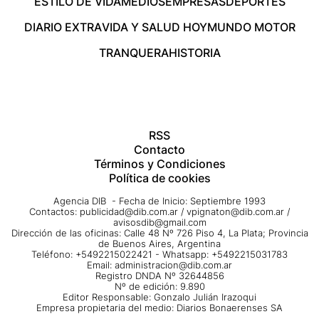
ESTILO DE VIDA
MEDIOS
EMPRESAS
DEPORTES
DIARIO EXTRA
VIDA Y SALUD HOY
MUNDO MOTOR
TRANQUERA
HISTORIA
RSS
Contacto
Términos y Condiciones
Política de cookies
Agencia DIB - Fecha de Inicio: Septiembre 1993
Contactos:
publicidad@dib.com.ar
/
vpignaton@dib.com.ar
/
avisosdib@gmail.com
Dirección de las oficinas: Calle 48 Nº 726 Piso 4, La Plata; Provincia
de Buenos Aires, Argentina
Teléfono: +5492215022421 - Whatsapp: +5492215031783
Email:
administracion@dib.com.ar
Registro DNDA Nº 32644856
Nº de edición: 9.890
Editor Responsable: Gonzalo Julián Irazoqui
Empresa propietaria del medio: Diarios Bonaerenses SA