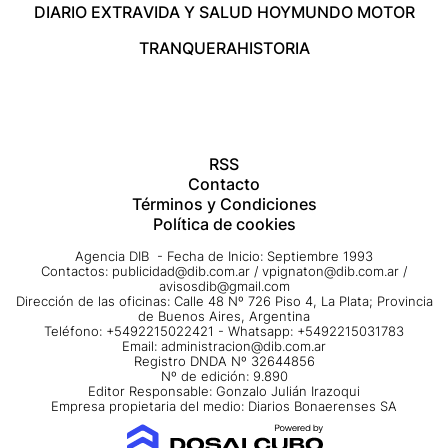
DIARIO EXTRA
VIDA Y SALUD HOY
MUNDO MOTOR
TRANQUERA
HISTORIA
RSS
Contacto
Términos y Condiciones
Política de cookies
Agencia DIB - Fecha de Inicio: Septiembre 1993
Contactos:
publicidad@dib.com.ar
/
vpignaton@dib.com.ar
/
avisosdib@gmail.com
Dirección de las oficinas: Calle 48 Nº 726 Piso 4, La Plata; Provincia
de Buenos Aires, Argentina
Teléfono: +5492215022421 - Whatsapp: +5492215031783
Email:
administracion@dib.com.ar
Registro DNDA Nº 32644856
Nº de edición: 9.890
Editor Responsable: Gonzalo Julián Irazoqui
Empresa propietaria del medio: Diarios Bonaerenses SA