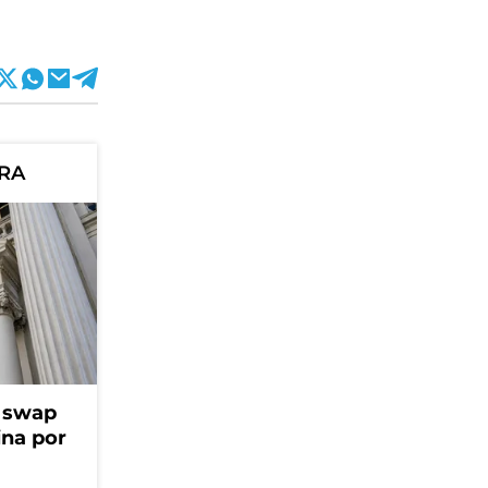
ORA
l swap
na por