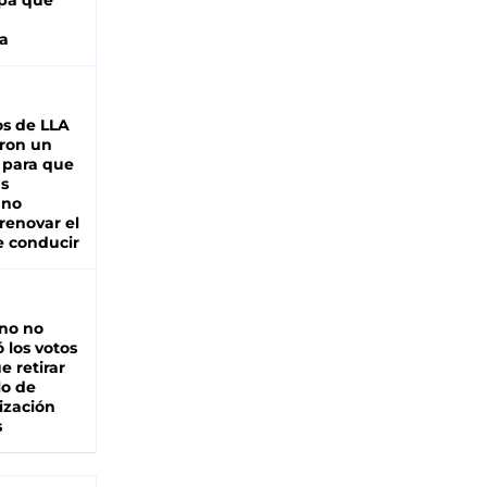
pa que
a
s de LLA
ron un
 para que
as
 no
renovar el
e conducir
rno no
 los votos
e retirar
lo de
ización
s