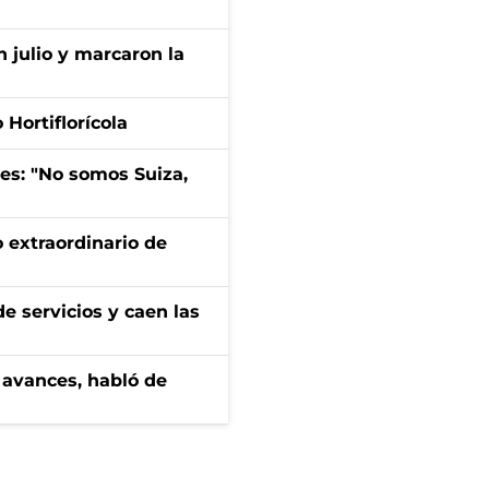
n julio y marcaron la
Hortiflorícola
mes: "No somos Suiza,
 extraordinario de
e servicios y caen las
 avances, habló de