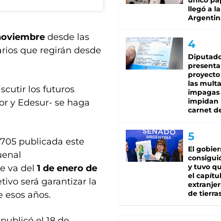
único pa
llegó a la
Argentin
noviembre
desde las
farios que regirán desde
Diputado
presenta
proyecto
las mult
scutir los futuros
impagas
impidan 
r y Edesur- se haga
carnet d
 705 publicada este
El gobie
uenal
consiguió
y tuvo qu
e va del
1 de enero de
el capítu
etivo será garantizar la
extranjer
de tierra
e esos años.
publicó el 18 de