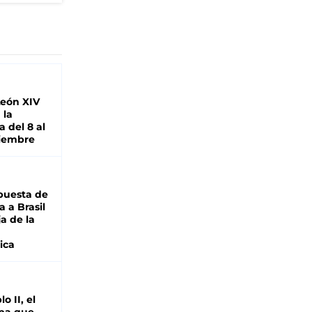
León XIV
 la
 del 8 al
viembre
puesta de
 a Brasil
ja de la
ica
o II, el