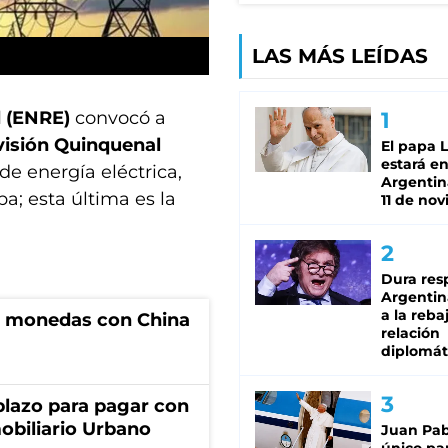
LAS MÁS LEÍDAS
d (ENRE)
convocó a
visión Quinquenal
El papa 
estará en
de energía eléctrica,
Argentina
a; esta última es la
11 de no
Dura res
Argentina
a la reba
e monedas con China
relación
diplomát
lazo para pagar con
obiliario Urbano
Juan Pabl