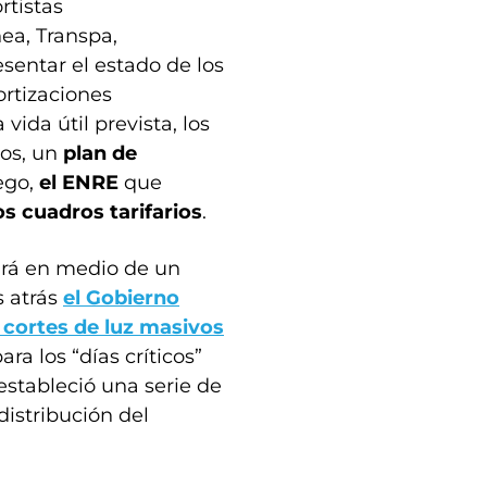
rtistas
nea, Transpa,
entar el estado de los
ortizaciones
vida útil prevista, los
ños, un
plan de
uego,
el ENRE
que
los cuadros tarifarios
.
dará en medio de un
s atrás
el Gobierno
r cortes de luz masivos
ra los “días críticos”
estableció una serie de
distribución del