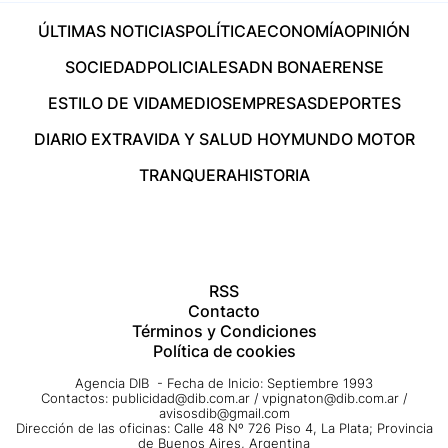
ÚLTIMAS NOTICIAS
POLÍTICA
ECONOMÍA
OPINIÓN
SOCIEDAD
POLICIALES
ADN BONAERENSE
ESTILO DE VIDA
MEDIOS
EMPRESAS
DEPORTES
DIARIO EXTRA
VIDA Y SALUD HOY
MUNDO MOTOR
TRANQUERA
HISTORIA
RSS
Contacto
Términos y Condiciones
Política de cookies
Agencia DIB - Fecha de Inicio: Septiembre 1993
Contactos:
publicidad@dib.com.ar
/
vpignaton@dib.com.ar
/
avisosdib@gmail.com
Dirección de las oficinas: Calle 48 Nº 726 Piso 4, La Plata; Provincia
de Buenos Aires, Argentina