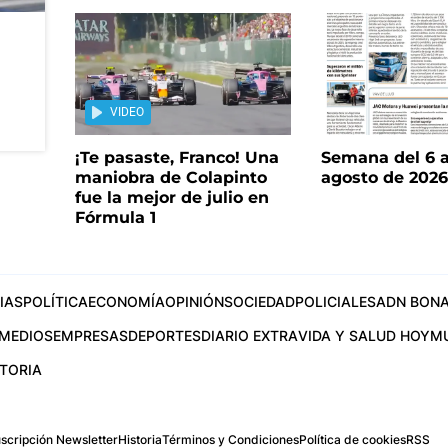
VIDEO
¡Te pasaste, Franco! Una
Semana del 6 a
maniobra de Colapinto
agosto de 202
fue la mejor de julio en
Fórmula 1
IAS
POLÍTICA
ECONOMÍA
OPINIÓN
SOCIEDAD
POLICIALES
ADN BONA
MEDIOS
EMPRESAS
DEPORTES
DIARIO EXTRA
VIDA Y SALUD HOY
M
STORIA
scripción Newsletter
Historia
Términos y Condiciones
Política de cookies
RSS