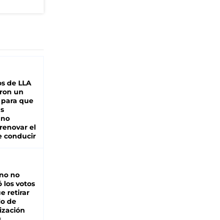
s de LLA
ron un
 para que
as
 no
renovar el
e conducir
rno no
 los votos
e retirar
lo de
ización
s