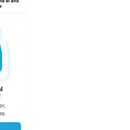
te el año
e
l
!
er,
es