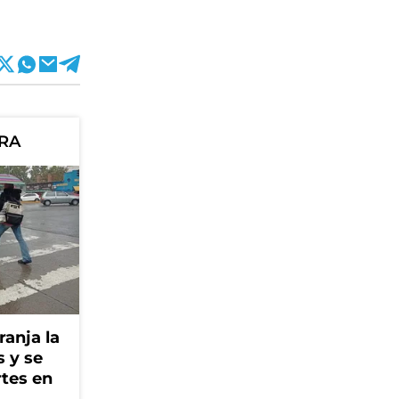
ORA
ranja la
s y se
rtes en