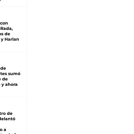
 con
 Rada,
os de
 y Harlan
 de
ntes sumó
e de
 y ahora
tro de
adelantó
o a