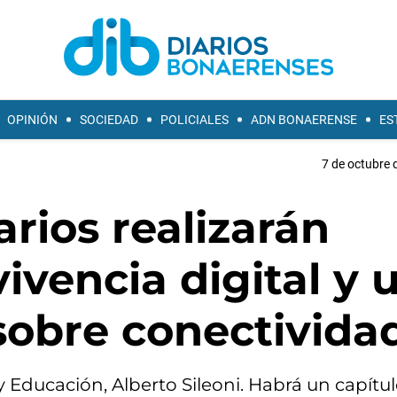
OPINIÓN
SOCIEDAD
POLICIALES
ADN BONAERENSE
ES
7 de octubre 
rios realizarán
ivencia digital y 
obre conectivida
y Educación, Alberto Sileoni. Habrá un capítu