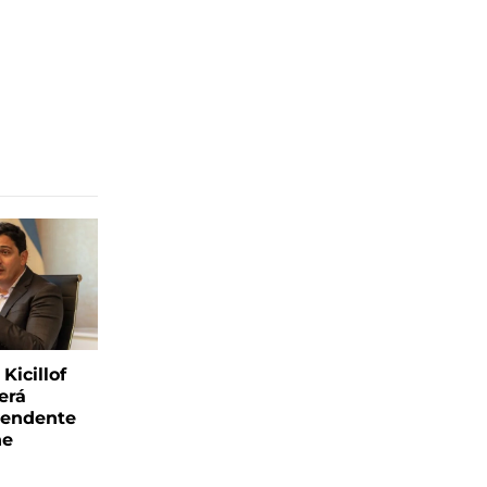
Kicillof
erá
tendente
ne