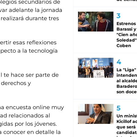
colegios secundarios de
evar adelante la jornada
 realizará durante tres
Estrenos
Barassi y
"Cien añ
Soledad"
ertir esas reflexiones
Coben
pecto a la tecnología
La "Liga"
al te hace ser parte de
intende
al alcald
n derechos y
Baradero
son doce
na encuesta online muy
ad relacionados al
Un minis
Kicillof 
idas por los jóvenes.
que será
a conocer en detalle la
candidat