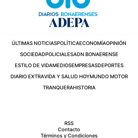
ÚLTIMAS NOTICIAS
POLÍTICA
ECONOMÍA
OPINIÓN
SOCIEDAD
POLICIALES
ADN BONAERENSE
ESTILO DE VIDA
MEDIOS
EMPRESAS
DEPORTES
DIARIO EXTRA
VIDA Y SALUD HOY
MUNDO MOTOR
TRANQUERA
HISTORIA
RSS
Contacto
Términos y Condiciones