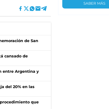
SABER MÁS
onmemoración de San
stá cansado de
ón entre Argentina y
aja del 20% en las
l procedimiento que