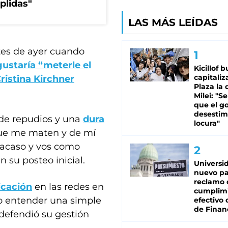
plidas"
LAS MÁS LEÍDAS
ntes de ayer cuando
gustaría “meterle el
Kicillof 
capitaliz
ristina Kirchner
Plaza la 
Milei: "S
que el g
desestim
 de repudios y una
dura
locura"
ue me maten y de mí
racaso y vos como
 su posteo inicial.
Universi
nuevo pa
reclamo 
icación
en las redes en
cumplim
jo entender una simple
efectivo 
de Finan
defendió su gestión