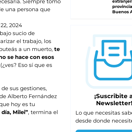
necesaria. Siempre tomo
extranjer
provinci
 de una persona que
Buenos A
22, 2024
bajo sucio de
rizar el trabajo, los
 puteás a un muerto,
te
omo se hace con esos
(¿ves? Eso sí que es
 de sus gestiones,
¡Suscribite a
 de Alberto Fernández
Newsletter
 que hoy es tu
día, Milei”
, termina el
Lo que necesitas sab
desde donde necesit