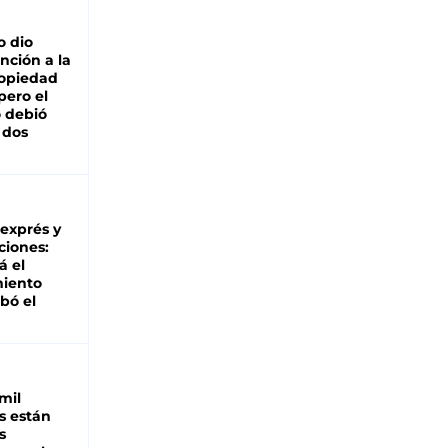
o dio
nción a la
ropiedad
pero el
 debió
 dos
 exprés y
ciones:
á el
miento
bó el
mil
s están
s