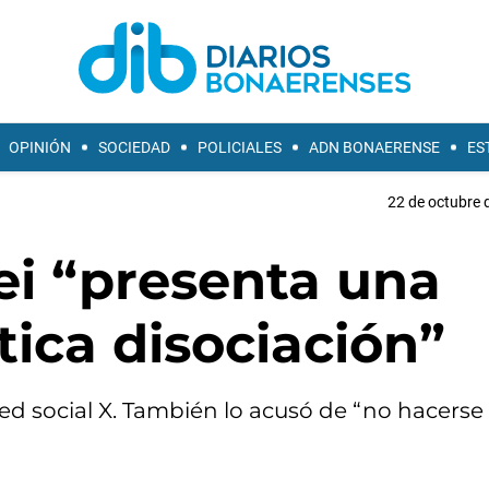
OPINIÓN
SOCIEDAD
POLICIALES
ADN BONAERENSE
ES
22 de octubre 
ei “presenta una
tica disociación”
red social X. También lo acusó de “no hacerse