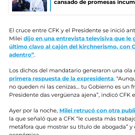
cansado de promesas incum
El cruce entre CFK y el Presidente se inició a
Milei
dijo en una entrevista televisiva que le 
último clavo al cajón del kirchnerismo, con C
adentro”
.
Los dichos del mandatario generaron una ola
primera respuesta de la expresidenta
. “Aunq
no queden ni las cenizas… tu Gobierno es un f
Presidente das vergüenza ajena”, indicó CFK en
Ayer por la noche,
Milei retrucó con otra publ
la que señaló que a CFK “le cuesta más traba
metáfora que mostrar su título de abogada” y 