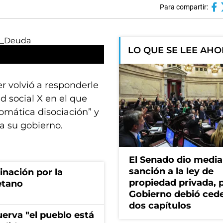
Para compartir:
LO QUE SE LEE AH
r volvió a responderle
ed social X en el que
tomática disociación” y
a su gobierno.
El Senado dio media
sanción a la ley de
rinación por la
propiedad privada, p
etano
Gobierno debió ced
dos capítulos
erva "el pueblo está