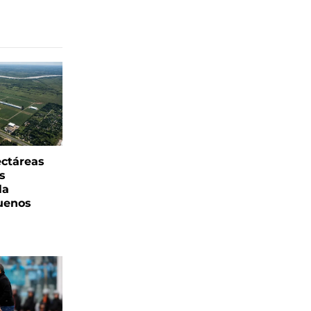
ectáreas
s
la
uenos