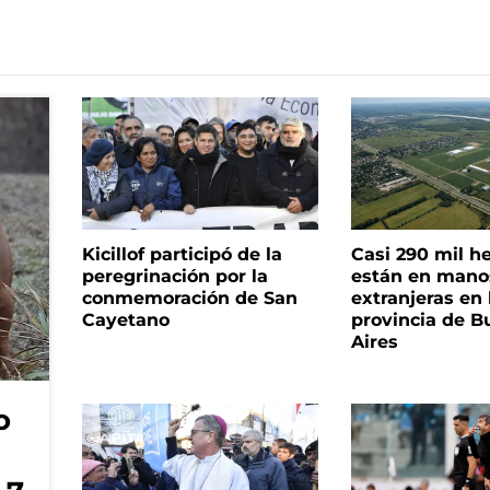
Kicillof participó de la
Casi 290 mil h
peregrinación por la
están en mano
conmemoración de San
extranjeras en 
Cayetano
provincia de B
Aires
o