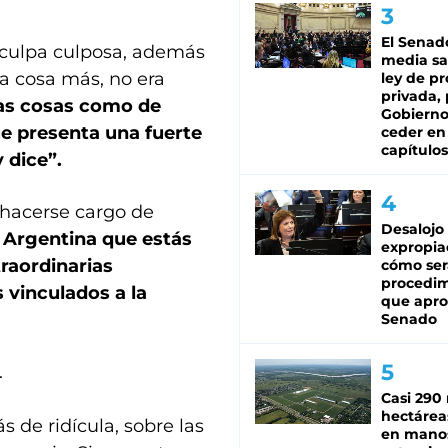
El Senad
isculpa culposa, además
media sa
ra cosa más, no era
ley de p
privada, 
as cosas como de
Gobierno
ue presenta una fuerte
ceder en
capítulos
 dice”.
 hacerse cargo de
Desalojo
a Argentina que estás
expropia
raordinarias
cómo ser
procedi
 vinculados a la
que apro
Senado
.
Casi 290 
hectárea
 de ridícula, sobre las
en mano