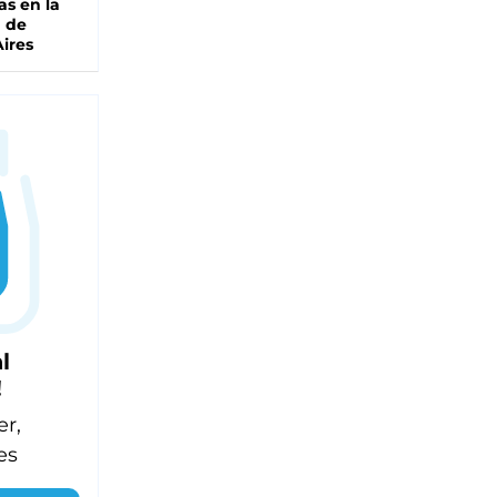
as en la
a de
ires
l
!
er,
es