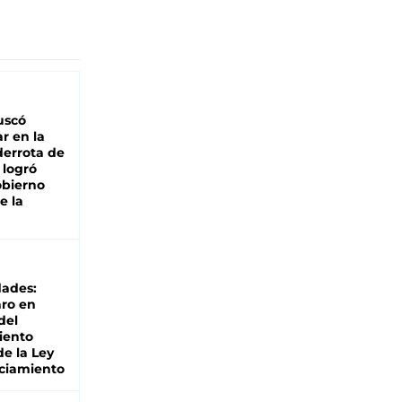
buscó
ar en la
derrota de
e logró
obierno
e la
dades:
ro en
del
iento
de la Ley
ciamiento