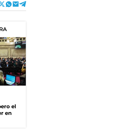
ORA
ero el
er en