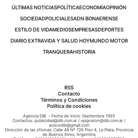
ÚLTIMAS NOTICIAS
POLÍTICA
ECONOMÍA
OPINIÓN
SOCIEDAD
POLICIALES
ADN BONAERENSE
ESTILO DE VIDA
MEDIOS
EMPRESAS
DEPORTES
DIARIO EXTRA
VIDA Y SALUD HOY
MUNDO MOTOR
TRANQUERA
HISTORIA
RSS
Contacto
Términos y Condiciones
Política de cookies
Agencia DIB - Fecha de Inicio: Septiembre 1993
Contactos:
publicidad@dib.com.ar
/
vpignaton@dib.com.ar
/
avisosdib@gmail.com
Dirección de las oficinas: Calle 48 Nº 726 Piso 4, La Plata; Provincia
de Buenos Aires, Argentina