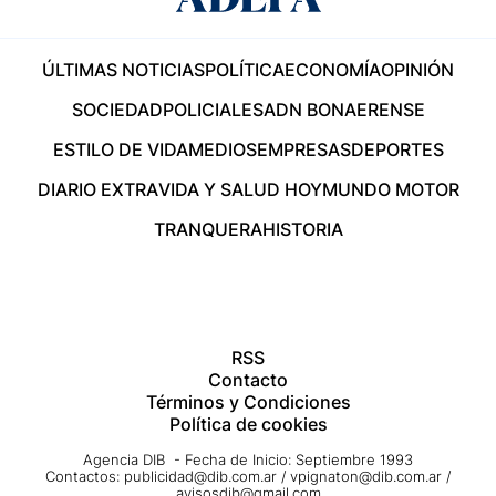
ÚLTIMAS NOTICIAS
POLÍTICA
ECONOMÍA
OPINIÓN
SOCIEDAD
POLICIALES
ADN BONAERENSE
ESTILO DE VIDA
MEDIOS
EMPRESAS
DEPORTES
DIARIO EXTRA
VIDA Y SALUD HOY
MUNDO MOTOR
TRANQUERA
HISTORIA
RSS
Contacto
Términos y Condiciones
Política de cookies
Agencia DIB - Fecha de Inicio: Septiembre 1993
Contactos:
publicidad@dib.com.ar
/
vpignaton@dib.com.ar
/
avisosdib@gmail.com