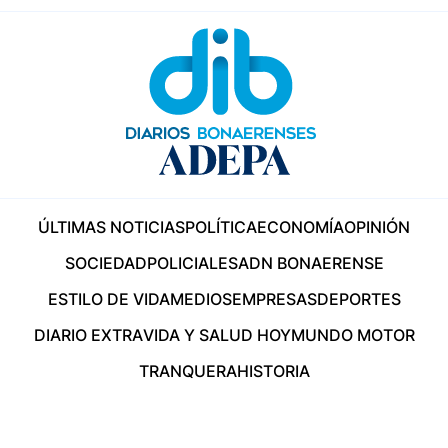
ÚLTIMAS NOTICIAS
POLÍTICA
ECONOMÍA
OPINIÓN
SOCIEDAD
POLICIALES
ADN BONAERENSE
ESTILO DE VIDA
MEDIOS
EMPRESAS
DEPORTES
DIARIO EXTRA
VIDA Y SALUD HOY
MUNDO MOTOR
TRANQUERA
HISTORIA