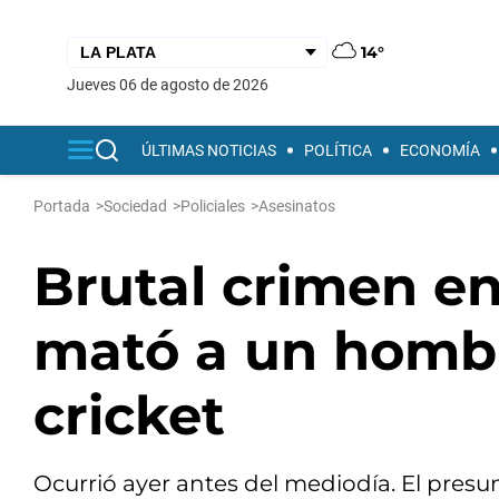
14°
jueves 06 de agosto de 2026
ÚLTIMAS NOTICIAS
POLÍTICA
ECONOMÍA
Portada
>
Sociedad
>
Policiales
>
Asesinatos
Brutal crimen e
mató a un hombr
cricket
Ocurrió ayer antes del mediodía. El presu