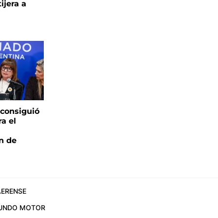
ijera a
 consiguió
ra el
ón de
ERENSE
UNDO MOTOR