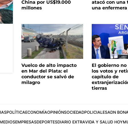
China por US$19.000
atacó con una t
millones
una enfermera
Vuelco de alto impacto
El gobierno no
en Mar del Plata: el
los votos y reti
conductor se salvó de
capítulo de
milagro
extranjerizaci
tierras
IAS
POLÍTICA
ECONOMÍA
OPINIÓN
SOCIEDAD
POLICIALES
ADN BONA
MEDIOS
EMPRESAS
DEPORTES
DIARIO EXTRA
VIDA Y SALUD HOY
M