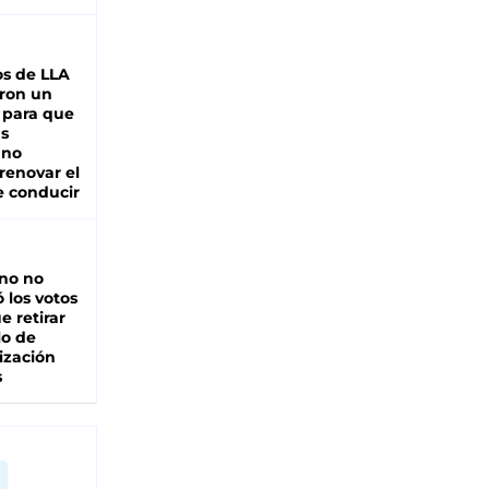
s de LLA
ron un
 para que
as
 no
renovar el
e conducir
rno no
 los votos
e retirar
lo de
ización
s