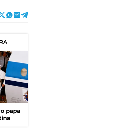
ORA
ico papa
tina