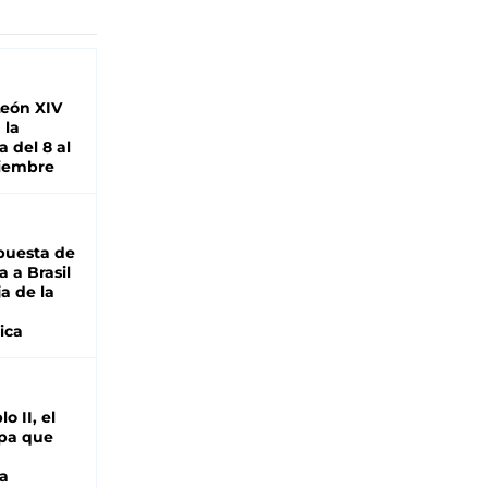
León XIV
 la
 del 8 al
viembre
puesta de
 a Brasil
ja de la
ica
o II, el
pa que
a