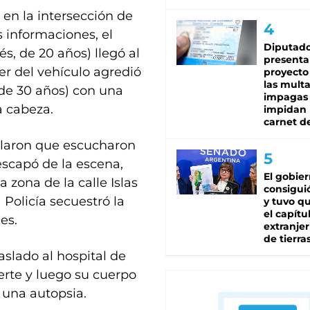
 en la intersección de
s informaciones, el
Diputado
s, de 20 años) llegó al
presenta
r del vehículo agredió
proyecto
las mult
 de 30 años) con una
impagas
a cabeza.
impidan 
carnet d
eñalaron que escucharon
 escapó de la escena,
El gobie
zona de la calle Islas
consiguió
Policía secuestró la
y tuvo qu
el capítu
es.
extranjer
de tierra
raslado al hospital de
erte y luego su cuerpo
e una autopsia.