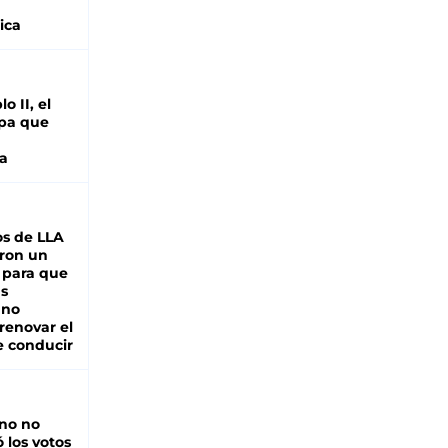
ica
o II, el
pa que
a
s de LLA
ron un
 para que
as
 no
renovar el
e conducir
rno no
 los votos