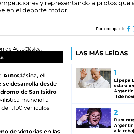
ompeticiones y representando a pilotos que 
ve en el deporte motor.
Para compartir:
LAS MÁS LEÍDAS
ca.
de
AutoClásica, el
El papa 
 se desarrolla desde
estará en
Argentina
pódromo de San Isidro
.
11 de no
vilística mundial a
de 1.100 vehículos
Dura res
Argentina
a la reba
imo de victorias en las