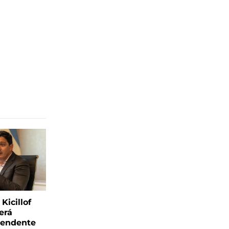
Kicillof
erá
tendente