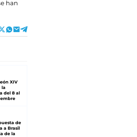
se han
León XIV
 la
 del 8 al
viembre
puesta de
 a Brasil
ja de la