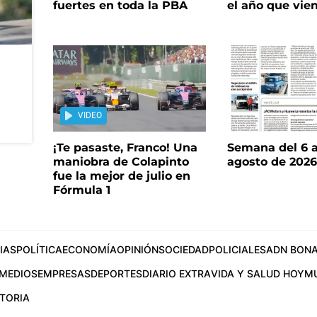
fuertes en toda la PBA
el año que vie
VIDEO
¡Te pasaste, Franco! Una
Semana del 6 a
maniobra de Colapinto
agosto de 202
fue la mejor de julio en
Fórmula 1
IAS
POLÍTICA
ECONOMÍA
OPINIÓN
SOCIEDAD
POLICIALES
ADN BONA
MEDIOS
EMPRESAS
DEPORTES
DIARIO EXTRA
VIDA Y SALUD HOY
M
STORIA