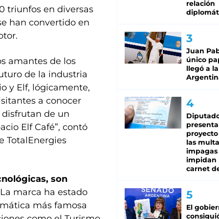
relación
0 triunfos en diversas
diplomát
se han convertido en
tor.
Juan Pabl
único pa
los amantes de los
llegó a la
uturo de la industria
Argentin
 y Elf, lógicamente,
isitantes a conocer
disfrutan de un
Diputado
presenta
cio Elf Café”, contó
proyecto
e TotalEnergies
las mult
impagas
impidan 
carnet d
cnológicas, son
La marca ha estado
lemática más famosa
El gobie
consiguió
ciones como el Turismo