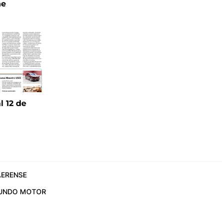
ne
l 12 de
6
ERENSE
UNDO MOTOR