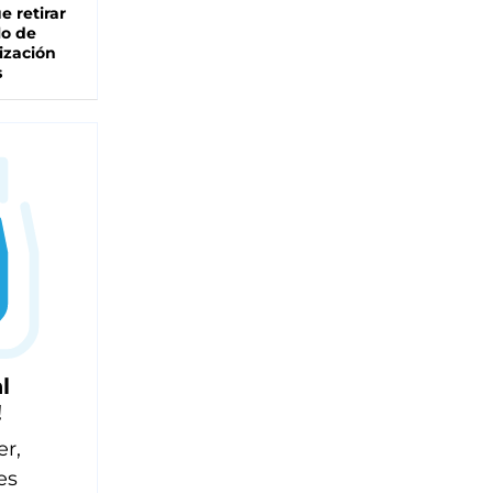
e retirar
lo de
ización
s
l
!
er,
es