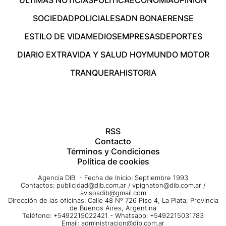
ÚLTIMAS NOTICIAS
POLÍTICA
ECONOMÍA
OPINIÓN
SOCIEDAD
POLICIALES
ADN BONAERENSE
ESTILO DE VIDA
MEDIOS
EMPRESAS
DEPORTES
DIARIO EXTRA
VIDA Y SALUD HOY
MUNDO MOTOR
TRANQUERA
HISTORIA
RSS
Contacto
Términos y Condiciones
Política de cookies
Agencia DIB - Fecha de Inicio: Septiembre 1993
Contactos:
publicidad@dib.com.ar
/
vpignaton@dib.com.ar
/
avisosdib@gmail.com
Dirección de las oficinas: Calle 48 Nº 726 Piso 4, La Plata; Provincia
de Buenos Aires, Argentina
Teléfono: +5492215022421 - Whatsapp: +5492215031783
Email:
administracion@dib.com.ar