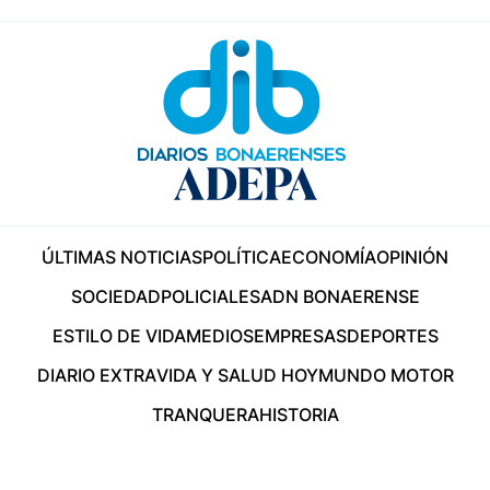
ÚLTIMAS NOTICIAS
POLÍTICA
ECONOMÍA
OPINIÓN
SOCIEDAD
POLICIALES
ADN BONAERENSE
ESTILO DE VIDA
MEDIOS
EMPRESAS
DEPORTES
DIARIO EXTRA
VIDA Y SALUD HOY
MUNDO MOTOR
TRANQUERA
HISTORIA