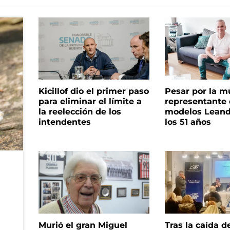
Kicillof dio el primer paso
Pesar por la m
para eliminar el límite a
representante
la reelección de los
modelos Leand
intendentes
los 51 años
Murió el gran Miguel
Tras la caída d