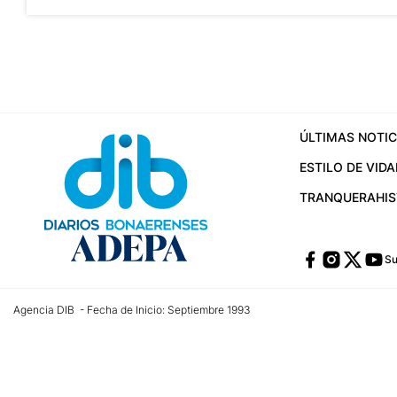
ÚLTIMAS NOTIC
ESTILO DE VIDA
TRANQUERA
HI
Su
Agencia DIB - Fecha de Inicio: Septiembre 1993
Contactos:
publicidad@dib.com.ar
/
vpignaton@dib.com.ar
/
avisosdib@gmail
Dirección de las oficinas: Calle 48 Nº 726 Piso 4, La Plata; Provincia de Buen
Teléfono: +5492215022421 - Whatsapp: +5492215031783
Email:
administracion@dib.com.ar
Registro DNDA Nº 32644856