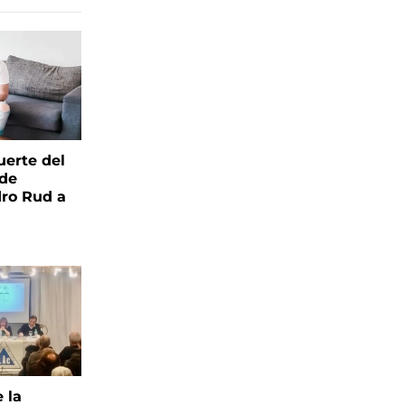
uerte del
 de
ro Rud a
e la