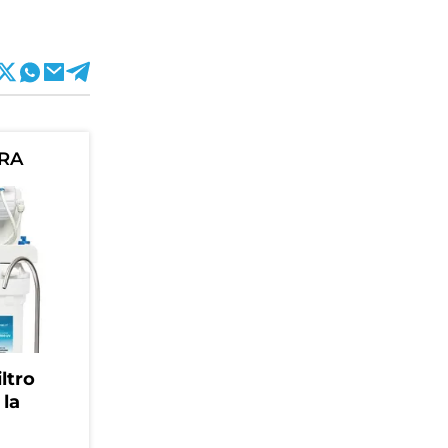
ORA
ltro
 la