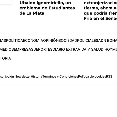
Ubaldo Ignomiriello, un
extranjerizaci
emblema de Estudiantes
tierras, ahora 
de La Plata
que podría fre
Fría en el Sen
IAS
POLÍTICA
ECONOMÍA
OPINIÓN
SOCIEDAD
POLICIALES
ADN BONA
MEDIOS
EMPRESAS
DEPORTES
DIARIO EXTRA
VIDA Y SALUD HOY
M
STORIA
scripción Newsletter
Historia
Términos y Condiciones
Política de cookies
RSS
.com
os Aires, Argentina