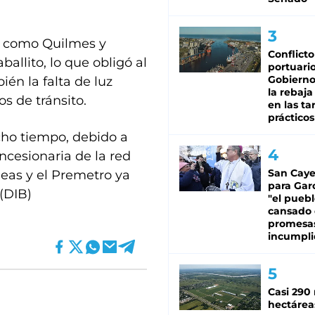
s como Quilmes y
Conflicto
allito, lo que obligó al
portuario
Gobierno 
én la falta de luz
la rebaja
s de tránsito.
en las tar
prácticos
ucho tiempo, debido a
cesionaria de la red
San Caye
neas y el Premetro ya
para Gar
(DIB)
"el puebl
cansado
promesa
incumpli
Casi 290 
hectárea