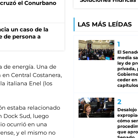
Soluciones Hídricas
I cruzó el Conurbano
LAS MÁS LEÍDAS
cia un caso de la
e de persona a
El Senad
media sa
ley de p
a de energía. Una de
privada, 
Gobierno
a en Central Costanera,
ceder en
a italiana Enel (los
capítulos
gón estaba relacionado
Desalojo
expropia
en Dock Sud, luego
cómo ser
io ocurrió en una
procedi
que apro
rense, y el mismo no
Senado