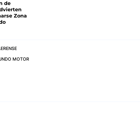
ón de
advierten
narse Zona
ado
ERENSE
UNDO MOTOR