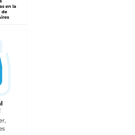
s
as en la
a de
ires
l
!
er,
es