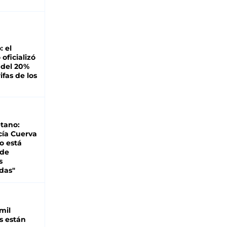
: el
oficializó
 del 20%
ifas de los
tano:
cía Cuerva
o está
 de
s
das"
mil
s están