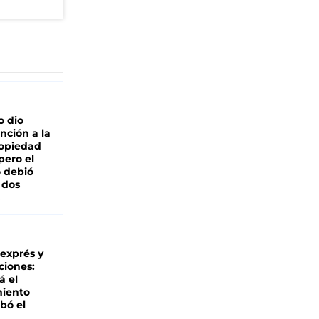
o dio
nción a la
ropiedad
pero el
 debió
 dos
 exprés y
ciones:
á el
miento
bó el