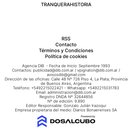
TRANQUERA
HISTORIA
RSS
Contacto
Términos y Condiciones
Política de cookies
Agencia DIB - Fecha de Inicio: Septiembre 1993
Contactos:
publicidad@dib.com.ar
/
vpignaton@dib.com.ar
/
avisosdib@gmail.com
Dirección de las oficinas: Calle 48 Nº 726 Piso 4, La Plata; Provincia
de Buenos Aires, Argentina
Teléfono: +5492215022421 - Whatsapp: +5492215031783
Email:
administracion@dib.com.ar
Registro DNDA Nº 32644856
Nº de edición: 9.890
Editor Responsable: Gonzalo Julián Irazoqui
Empresa propietaria del medio: Diarios Bonaerenses SA