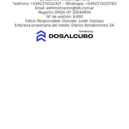
Teléfono: +5492215022421 - Whatsapp: +5492215031783
Email:
administracion@dib.com.ar
Registro DNDA Nº 32644856
Nº de edición: 9.890
Editor Responsable: Gonzalo Julián Irazoqui
Empresa propietaria del medio: Diarios Bonaerenses SA