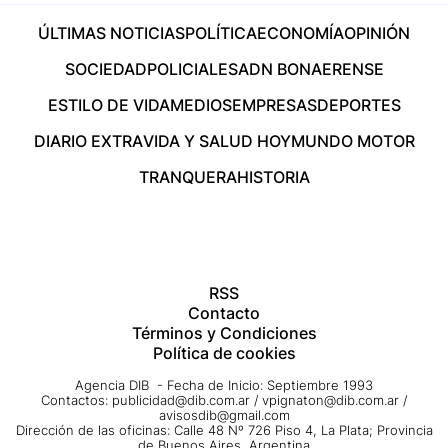
ÚLTIMAS NOTICIAS
POLÍTICA
ECONOMÍA
OPINIÓN
SOCIEDAD
POLICIALES
ADN BONAERENSE
ESTILO DE VIDA
MEDIOS
EMPRESAS
DEPORTES
DIARIO EXTRA
VIDA Y SALUD HOY
MUNDO MOTOR
TRANQUERA
HISTORIA
RSS
Contacto
Términos y Condiciones
Política de cookies
Agencia DIB - Fecha de Inicio: Septiembre 1993
Contactos:
publicidad@dib.com.ar
/
vpignaton@dib.com.ar
/
avisosdib@gmail.com
Dirección de las oficinas: Calle 48 Nº 726 Piso 4, La Plata; Provincia
de Buenos Aires, Argentina