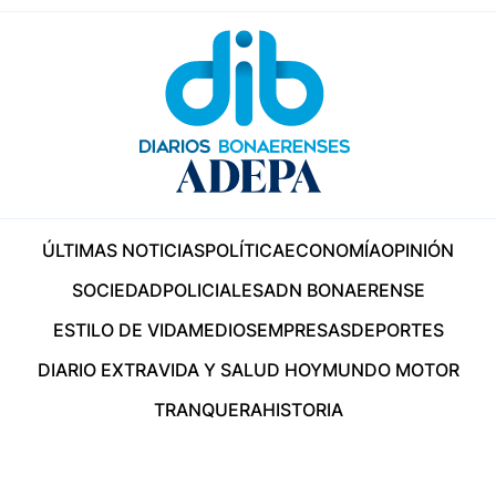
ÚLTIMAS NOTICIAS
POLÍTICA
ECONOMÍA
OPINIÓN
SOCIEDAD
POLICIALES
ADN BONAERENSE
ESTILO DE VIDA
MEDIOS
EMPRESAS
DEPORTES
DIARIO EXTRA
VIDA Y SALUD HOY
MUNDO MOTOR
TRANQUERA
HISTORIA