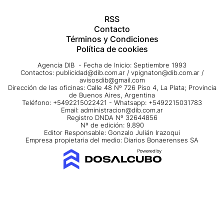
RSS
Contacto
Términos y Condiciones
Política de cookies
Agencia DIB - Fecha de Inicio: Septiembre 1993
Contactos:
publicidad@dib.com.ar
/
vpignaton@dib.com.ar
/
avisosdib@gmail.com
Dirección de las oficinas: Calle 48 Nº 726 Piso 4, La Plata; Provincia
de Buenos Aires, Argentina
Teléfono: +5492215022421 - Whatsapp: +5492215031783
Email:
administracion@dib.com.ar
Registro DNDA Nº 32644856
Nº de edición: 9.890
Editor Responsable: Gonzalo Julián Irazoqui
Empresa propietaria del medio: Diarios Bonaerenses SA