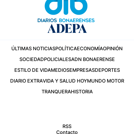
ÚLTIMAS NOTICIAS
POLÍTICA
ECONOMÍA
OPINIÓN
SOCIEDAD
POLICIALES
ADN BONAERENSE
ESTILO DE VIDA
MEDIOS
EMPRESAS
DEPORTES
DIARIO EXTRA
VIDA Y SALUD HOY
MUNDO MOTOR
TRANQUERA
HISTORIA
RSS
Contacto