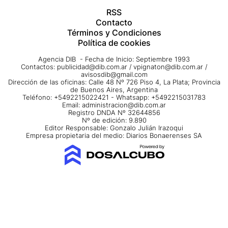
RSS
Contacto
Términos y Condiciones
Política de cookies
Agencia DIB - Fecha de Inicio: Septiembre 1993
Contactos:
publicidad@dib.com.ar
/
vpignaton@dib.com.ar
/
avisosdib@gmail.com
Dirección de las oficinas: Calle 48 Nº 726 Piso 4, La Plata; Provincia
de Buenos Aires, Argentina
Teléfono: +5492215022421 - Whatsapp: +5492215031783
Email:
administracion@dib.com.ar
Registro DNDA Nº 32644856
Nº de edición: 9.890
Editor Responsable: Gonzalo Julián Irazoqui
Empresa propietaria del medio: Diarios Bonaerenses SA