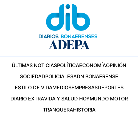
ÚLTIMAS NOTICIAS
POLÍTICA
ECONOMÍA
OPINIÓN
SOCIEDAD
POLICIALES
ADN BONAERENSE
ESTILO DE VIDA
MEDIOS
EMPRESAS
DEPORTES
DIARIO EXTRA
VIDA Y SALUD HOY
MUNDO MOTOR
TRANQUERA
HISTORIA