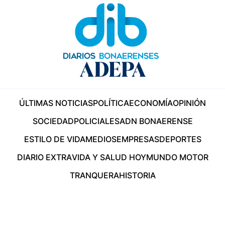
ÚLTIMAS NOTICIAS
POLÍTICA
ECONOMÍA
OPINIÓN
SOCIEDAD
POLICIALES
ADN BONAERENSE
ESTILO DE VIDA
MEDIOS
EMPRESAS
DEPORTES
DIARIO EXTRA
VIDA Y SALUD HOY
MUNDO MOTOR
TRANQUERA
HISTORIA