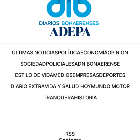
ÚLTIMAS NOTICIAS
POLÍTICA
ECONOMÍA
OPINIÓN
SOCIEDAD
POLICIALES
ADN BONAERENSE
ESTILO DE VIDA
MEDIOS
EMPRESAS
DEPORTES
DIARIO EXTRA
VIDA Y SALUD HOY
MUNDO MOTOR
TRANQUERA
HISTORIA
RSS