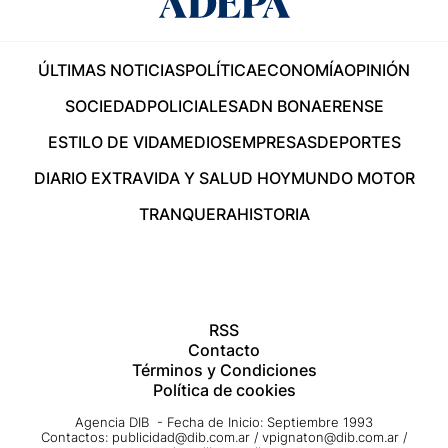
ÚLTIMAS NOTICIAS
POLÍTICA
ECONOMÍA
OPINIÓN
SOCIEDAD
POLICIALES
ADN BONAERENSE
ESTILO DE VIDA
MEDIOS
EMPRESAS
DEPORTES
DIARIO EXTRA
VIDA Y SALUD HOY
MUNDO MOTOR
TRANQUERA
HISTORIA
RSS
Contacto
Términos y Condiciones
Política de cookies
Agencia DIB - Fecha de Inicio: Septiembre 1993
Contactos:
publicidad@dib.com.ar
/
vpignaton@dib.com.ar
/