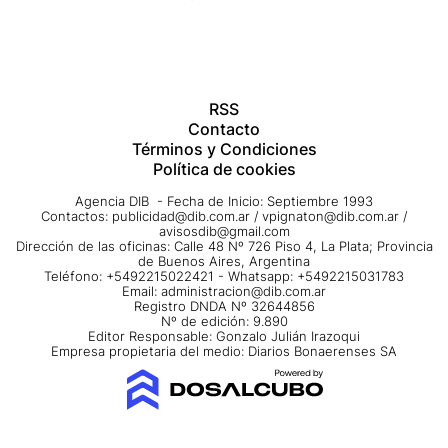
RSS
Contacto
Términos y Condiciones
Política de cookies
Agencia DIB - Fecha de Inicio: Septiembre 1993
Contactos:
publicidad@dib.com.ar
/
vpignaton@dib.com.ar
/
avisosdib@gmail.com
Dirección de las oficinas: Calle 48 Nº 726 Piso 4, La Plata; Provincia
de Buenos Aires, Argentina
Teléfono: +5492215022421 - Whatsapp: +5492215031783
Email:
administracion@dib.com.ar
Registro DNDA Nº 32644856
Nº de edición: 9.890
Editor Responsable: Gonzalo Julián Irazoqui
Empresa propietaria del medio: Diarios Bonaerenses SA