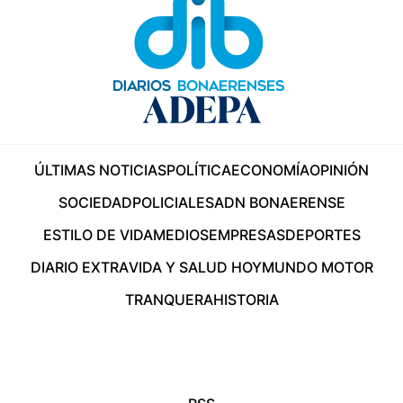
ÚLTIMAS NOTICIAS
POLÍTICA
ECONOMÍA
OPINIÓN
SOCIEDAD
POLICIALES
ADN BONAERENSE
ESTILO DE VIDA
MEDIOS
EMPRESAS
DEPORTES
DIARIO EXTRA
VIDA Y SALUD HOY
MUNDO MOTOR
TRANQUERA
HISTORIA