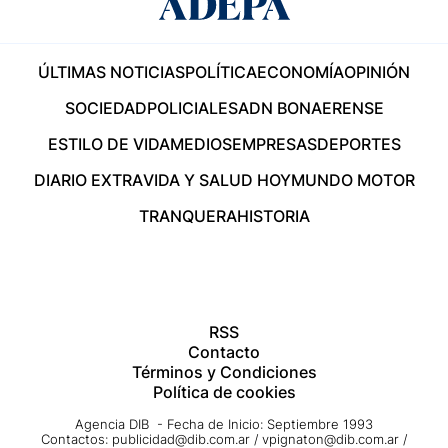
ÚLTIMAS NOTICIAS
POLÍTICA
ECONOMÍA
OPINIÓN
SOCIEDAD
POLICIALES
ADN BONAERENSE
ESTILO DE VIDA
MEDIOS
EMPRESAS
DEPORTES
DIARIO EXTRA
VIDA Y SALUD HOY
MUNDO MOTOR
TRANQUERA
HISTORIA
RSS
Contacto
Términos y Condiciones
Política de cookies
Agencia DIB - Fecha de Inicio: Septiembre 1993
Contactos:
publicidad@dib.com.ar
/
vpignaton@dib.com.ar
/