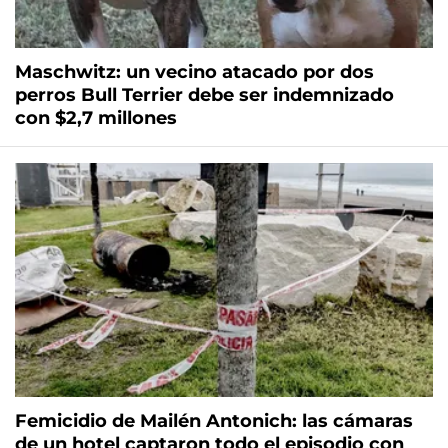
Maschwitz: un vecino atacado por dos
perros Bull Terrier debe ser indemnizado
con $2,7 millones
Femicidio de Mailén Antonich: las cámaras
de un hotel captaron todo el episodio con