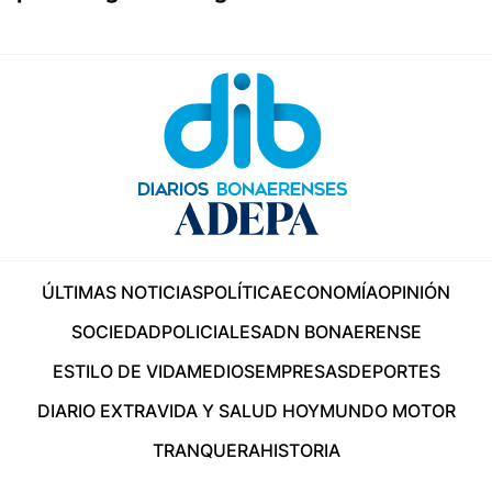
ÚLTIMAS NOTICIAS
POLÍTICA
ECONOMÍA
OPINIÓN
SOCIEDAD
POLICIALES
ADN BONAERENSE
ESTILO DE VIDA
MEDIOS
EMPRESAS
DEPORTES
DIARIO EXTRA
VIDA Y SALUD HOY
MUNDO MOTOR
TRANQUERA
HISTORIA