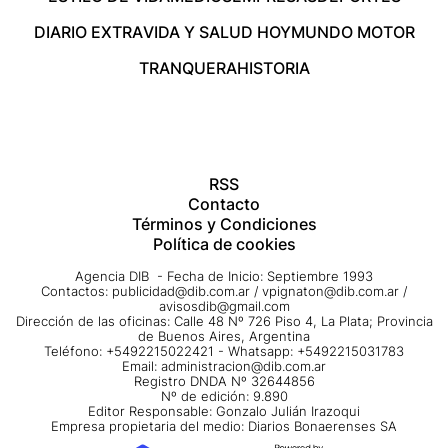
DIARIO EXTRA
VIDA Y SALUD HOY
MUNDO MOTOR
TRANQUERA
HISTORIA
RSS
Contacto
Términos y Condiciones
Política de cookies
Agencia DIB - Fecha de Inicio: Septiembre 1993
Contactos:
publicidad@dib.com.ar
/
vpignaton@dib.com.ar
/
avisosdib@gmail.com
Dirección de las oficinas: Calle 48 Nº 726 Piso 4, La Plata; Provincia
de Buenos Aires, Argentina
Teléfono: +5492215022421 - Whatsapp: +5492215031783
Email:
administracion@dib.com.ar
Registro DNDA Nº 32644856
Nº de edición: 9.890
Editor Responsable: Gonzalo Julián Irazoqui
Empresa propietaria del medio: Diarios Bonaerenses SA