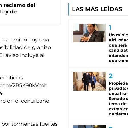
n reclamo del
LAS MÁS LEÍDAS
 Ley de
Un minis
lima emitió hoy una
Kicillof 
que será
osibilidad de granizo
candidat
l aviso incluye al
intenden
que vien
onoticias
Propied
er.com/2R5K98kVmb
privada:
4
debatirá 
Senado s
no en el conurbano
tema de 
extranjer
de tierra
a por tormentas fuertes