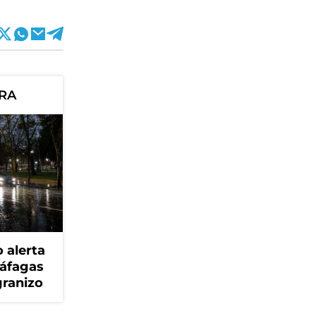
ORA
 alerta
ráfagas
granizo