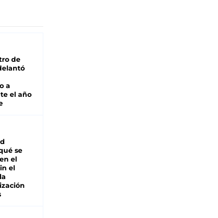
tro de
adelantó
o a
te el año
e
ad
 qué se
en el
in el
la
ización
s