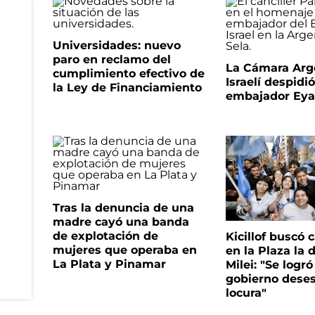
Universidades: nuevo
paro en reclamo del
La Cámara Arg
cumplimiento efectivo de
Israelí despidió
la Ley de Financiamiento
embajador Eyal
Tras la denuncia de una
madre cayó una banda
de explotación de
Kicillof buscó c
mujeres que operaba en
en la Plaza la 
La Plata y Pinamar
Milei: "Se logró
gobierno deses
locura"