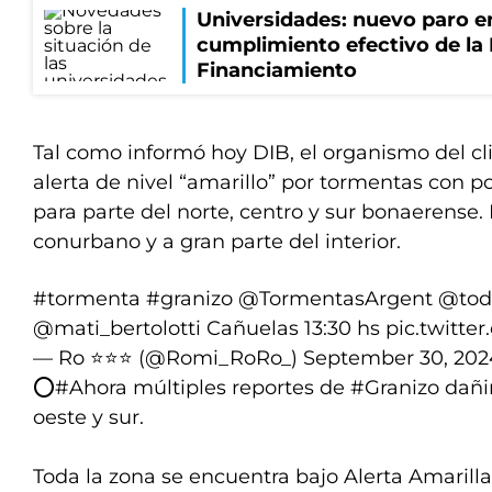
Universidades: nuevo paro e
cumplimiento efectivo de la
Financiamiento
Tal como informó hoy DIB, el organismo del c
alerta de nivel “amarillo” por tormentas con p
para parte del norte, centro y sur bonaerense. E
conurbano y a gran parte del interior.
#tormenta
#granizo
@TormentasArgent
@tod
@mati_bertolotti
Cañuelas 13:30 hs
pic.twitt
— Ro ⭐️⭐️⭐️ (@Romi_RoRo_)
September 30, 202
⭕️
#Ahora
múltiples reportes de
#Granizo
dañi
oeste y sur.
Toda la zona se encuentra bajo Alerta Amarill