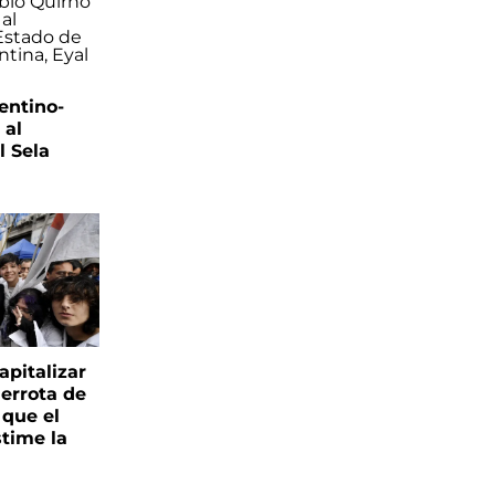
entino-
 al
 Sela
apitalizar
derrota de
 que el
time la