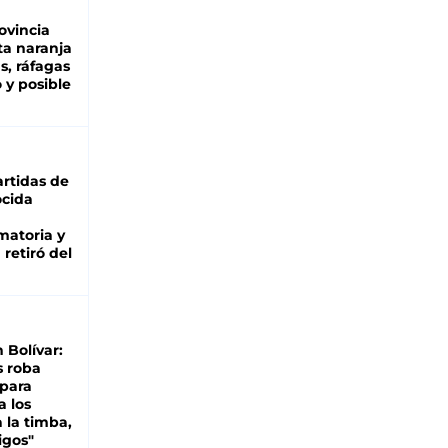
ovincia
ta naranja
as, ráfagas
 y posible
rtidas de
cida
matoria y
retiró del
n Bolívar:
s roba
 para
a los
 la timba,
igos"