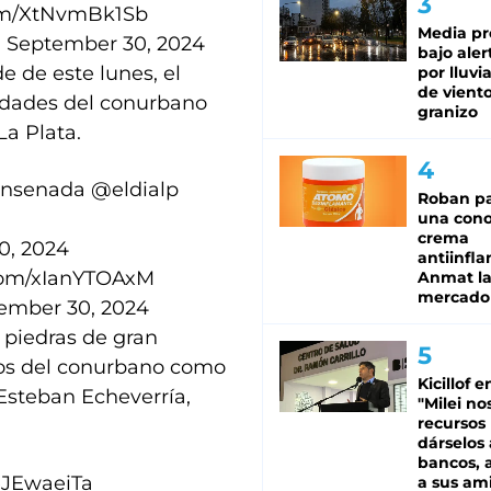
com/XtNvmBk1Sb
Media pr
)
September 30, 2024
bajo aler
e de este lunes, el
por lluvi
de viento
lidades del conurbano
granizo
La Plata.
nsenada
@eldialp
Roban pa
una cono
crema
0, 2024
antiinfla
.com/xIanYTOAxM
Anmat la 
mercado
ember 30, 2024
n piedras de gran
tos del conurbano como
Kicillof e
Esteban Echeverría,
"Milei no
recursos
dárselos 
bancos, a
eJEwaeiTa
a sus am