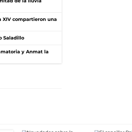
itad de la lluvia
ón XIV compartieron una
 Saladillo
amatoria y Anmat la