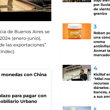
bajo aler
por lluvi
de viento
granizo
cia de Buenos Aires se
Roban pa
una cono
2024 (enero-junio),
crema
de las exportaciones”
antiinfla
Anmat la 
(Indec).
mercado
e monedas con China
Kicillof e
"Milei no
recursos
dárselos 
bancos, a
lazo para pagar con
a sus am
obiliario Urbano