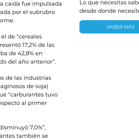
Lo que necesitas sab
La caída fue impulsada
desde donde necesit
rada por el subrubro
forme.
SABER MÁS
el de “cereales
resentó 17,2% de las
suba de 42,8% en
do del año anterior”.
s de las industrias
aginosos de soja)
que “carburantes tuvo
especto al primer
“disminuyó 7,0%”,
tantes también se