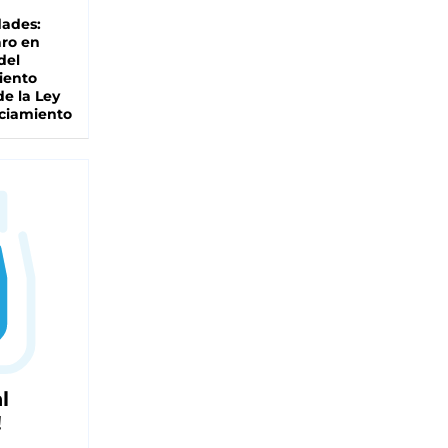
dades:
ro en
del
iento
de la Ley
ciamiento
l
!