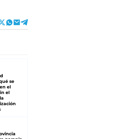
ad
 qué se
en el
in el
la
ización
s
ovincia