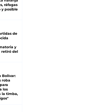
ta naranja
as, ráfagas
 y posible
rtidas de
cida
matoria y
retiró del
n Bolívar:
s roba
 para
a los
 la timba,
igos"