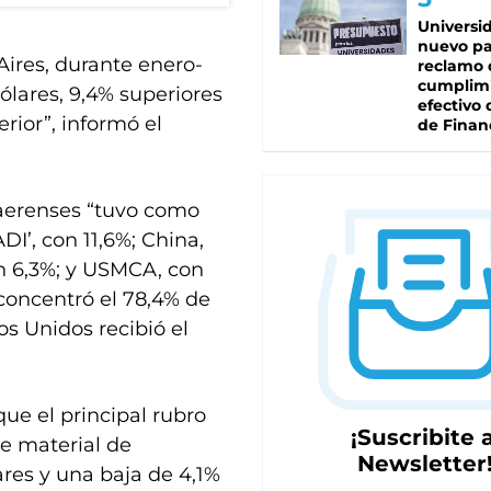
Universi
nuevo pa
Aires, durante enero-
reclamo 
cumplim
ólares, 9,4% superiores
efectivo 
rior”, informó el
de Finan
naerenses “tuvo como
I’, con 11,6%; China,
n 6,3%; y USMCA, con
 concentró el 78,4% de
s Unidos recibió el
ue el principal rubro
¡Suscribite a
ue material de
Newsletter
ares y una baja de 4,1%