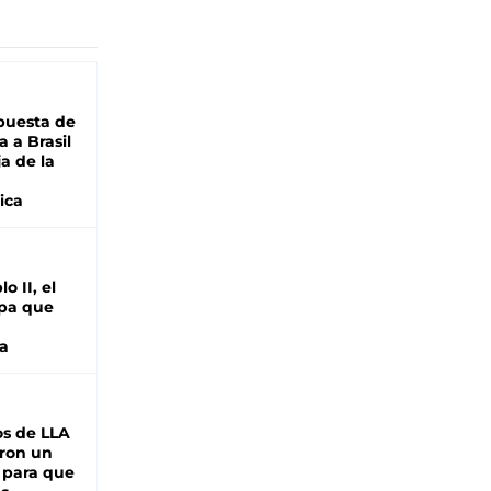
puesta de
 a Brasil
ja de la
ica
o II, el
pa que
a
s de LLA
ron un
 para que