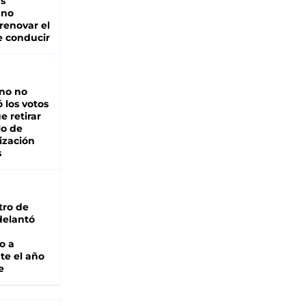
as
 no
renovar el
e conducir
rno no
 los votos
e retirar
lo de
ización
s
tro de
adelantó
o a
te el año
e