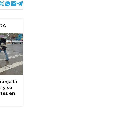
ORA
ranja la
s y se
rtes en