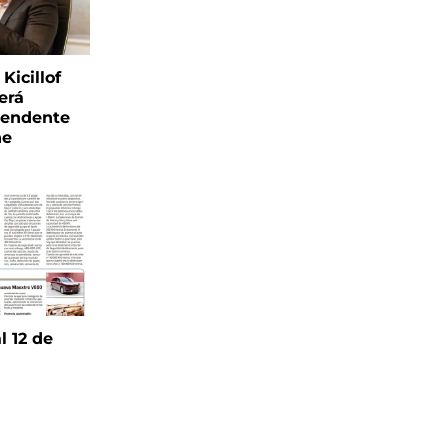
Kicillof
erá
tendente
ne
l 12 de
6