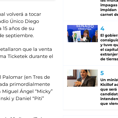
las mult
impagas
impidan 
l volverá a tocar
carnet d
tadio Único Diego
 15 años de su
de septiembre.
El gobie
consiguió
y tuvo qu
detallaron que la venta
el capítu
extranjer
rma Ticketek durante el
de tierra
 Palomar (en Tres de
Un minis
mada primordialmente
Kicillof 
que será
ta Miguel Ángel “Micky”
candidat
nski y Daniel “Piti”
intenden
que vien