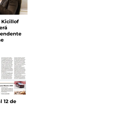
Kicillof
erá
tendente
ne
l 12 de
6