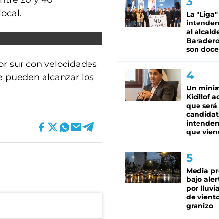
ntre 20 y 40
ocal.
La "Liga"
intende
al alcald
Baradero
son doce
tor sur con velocidades
ue pueden alcanzar los
Un minis
Kicillof 
que será
candidat
intenden
que vien
Media pr
bajo aler
por lluvi
de viento
granizo