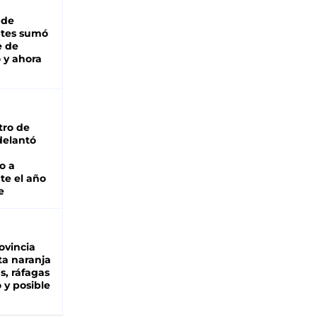
 de
ntes sumó
e de
 y ahora
tro de
adelantó
o a
te el año
e
ovincia
ta naranja
as, ráfagas
 y posible