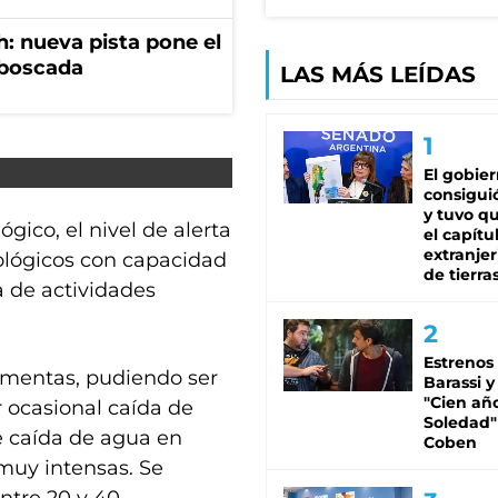
: nueva pista pone el
mboscada
LAS MÁS LEÍDAS
El gobie
consiguió
y tuvo qu
gico, el nivel de alerta
el capítu
extranjer
lógicos con capacidad
de tierra
 de actividades
Estrenos
ormentas, pudiendo ser
Barassi y
"Cien añ
 ocasional caída de
Soledad"
te caída de agua en
Coben
muy intensas. Se