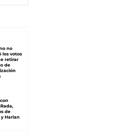
rno no
 los votos
e retirar
lo de
ización
s
 con
 Rada,
os de
 y Harlan