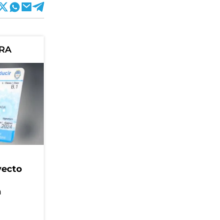
ORA
yecto
n