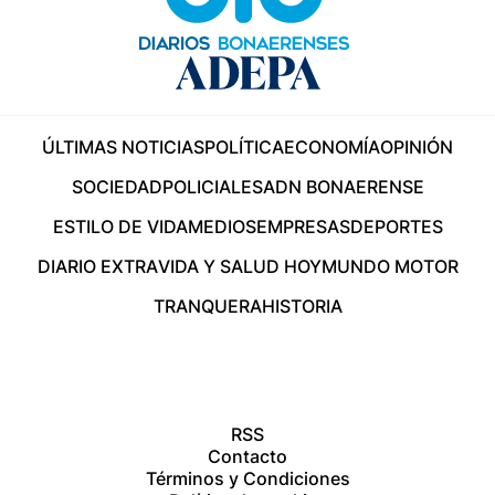
ÚLTIMAS NOTICIAS
POLÍTICA
ECONOMÍA
OPINIÓN
SOCIEDAD
POLICIALES
ADN BONAERENSE
ESTILO DE VIDA
MEDIOS
EMPRESAS
DEPORTES
DIARIO EXTRA
VIDA Y SALUD HOY
MUNDO MOTOR
TRANQUERA
HISTORIA
RSS
Contacto
Términos y Condiciones