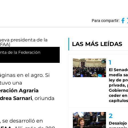
Para compartir:
LAS MÁS LEÍDAS
enta de la Federación
El Senad
inas en el agro. Si
media sa
ley de p
tuvo una
privada, 
ración Agraria
Gobierno
ceder en
drea Sarnari
, oriunda
capítulos
, se desarrolló en
Desalojo