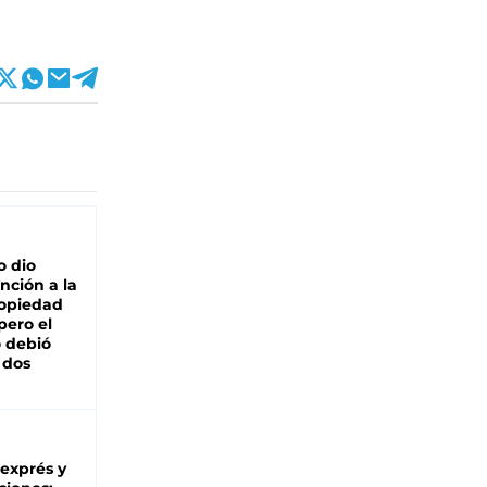
o dio
nción a la
ropiedad
pero el
 debió
 dos
 exprés y