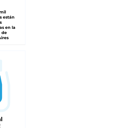
mil
s están
s
as en la
a de
ires
l
!