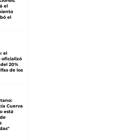
ciones:
á el
miento
bó el
: el
oficializó
 del 20%
ifas de los
tano:
cía Cuerva
o está
 de
s
das"