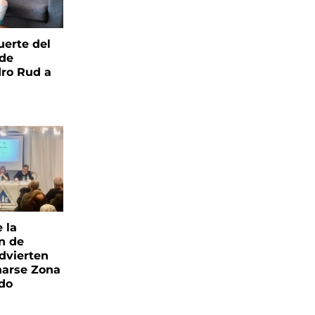
uerte del
 de
ro Rud a
e la
ón de
advierten
narse Zona
ado