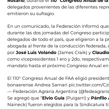
Rosario
, durante el
110º Congreso Anual de l
delegados provenientes de las diferentes repr
emitieron su sufragio.
En un comunicado, la Federación informó que 
durante las dos jomadas del Congreso partici
delegados de todo el país, que eligieron a la 
abogada al frente de la conducción federada
por
José Luis Volando
(James Craik) y
Claudio
como vicepresidentes 1 ero y 2do, respectivam
mandato hasta el próximo Congreso Anual en 
El 110° Congreso Anual de FAA eligió president
bonaerense Andrea Sarnari
pic.twitter.com/
— Federación Agraria Argentina (@fedeagrari
Se agregó que “
Elvio Guía
(Puigarri) y
Pánfilo
Naineck) fueron elegidos para la Sindicatura ti