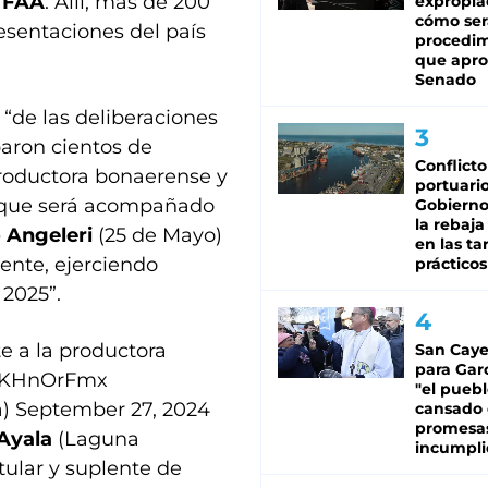
a FAA
. Allí, más de 200
expropia
cómo ser
esentaciones del país
procedi
que apro
Senado
“de las deliberaciones
paron cientos de
Conflicto
productora bonaerense y
portuario
, que será acompañado
Gobierno 
la rebaja
 Angeleri
(25 de Mayo)
en las tar
ente, ejerciendo
prácticos
2025”.
e a la productora
San Caye
para Gar
CzKHnOrFmx
"el puebl
a)
September 27, 2024
cansado
promesa
 Ayala
(Laguna
incumpli
tular y suplente de