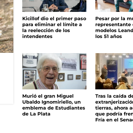
Kicillof dio el primer paso
Pesar por la m
para eliminar el límite a
representante
la reelección de los
modelos Leand
intendentes
los 51 años
Murió el gran Miguel
Tras la caída d
Ubaldo Ignomiriello, un
extranjerizaci
emblema de Estudiantes
tierras, ahora 
de La Plata
que podría fre
Fría en el Sen