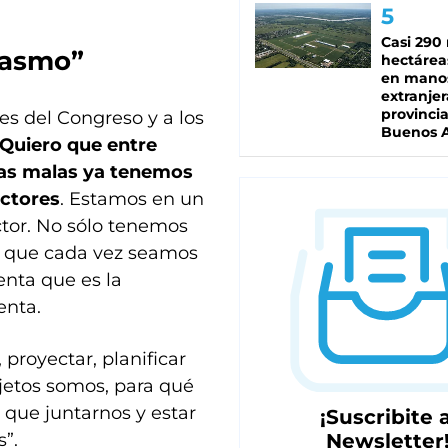
Casi 290 
iasmo”
hectárea
en mano
extranjer
provinci
tes del Congreso y a los
Buenos A
Quiero que entre
as malas ya tenemos
ctores
. Estamos en un
tor. No sólo tenemos
no que cada vez seamos
nta que es la
enta.
proyectar, planificar
jetos somos, para qué
que juntarnos y estar
¡Suscribite a
”.
Newsletter