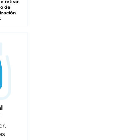
e retirar
lo de
ización
s
l
!
er,
es