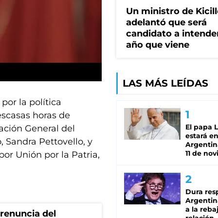
Un ministro de Kicill
adelantó que será
candidato a intende
año que viene
LAS MÁS LEÍDAS
or la política
 escasas horas de
El papa 
ración General del
estará en
, Sandra Pettovello, y
Argentina
11 de no
por Unión por la Patria,
Dura res
Argentina
a la reba
renuncia del