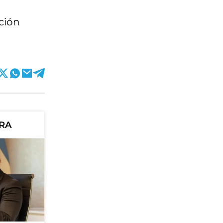
ción
ORA