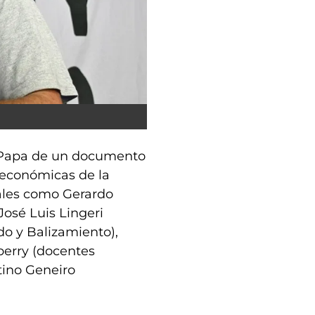
l Papa de un documento
 económicas de la
iales como Gerardo
osé Luis Lingeri
do y Balizamiento),
berry (docentes
ntino Geneiro