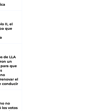
ica
o II, el
pa que
a
s de LLA
ron un
 para que
as
 no
renovar el
e conducir
rno no
 los votos