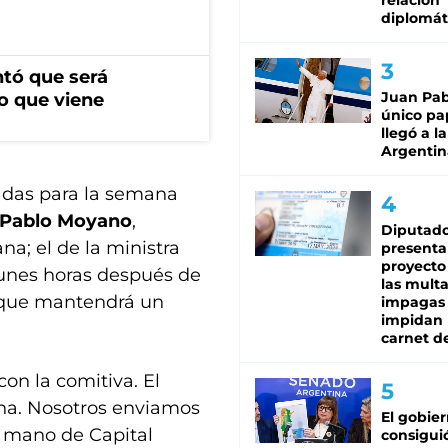
relación
diplomát
ntó que será
Juan Pabl
o que viene
único pa
llegó a la
Argentin
adas para la semana
 Pablo Moyano
,
Diputado
na; el de la ministra
presenta
proyecto
 lunes horas después de
las mult
ue mantendrá un
impagas
impidan 
carnet d
on la comitiva. El
ina. Nosotros enviamos
El gobie
a mano de Capital
consiguió