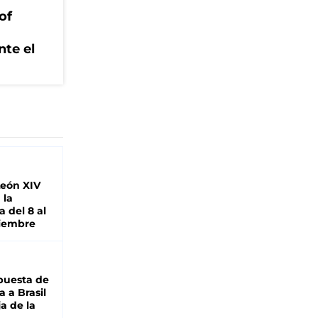
of
nte el
León XIV
 la
 del 8 al
viembre
puesta de
 a Brasil
ja de la