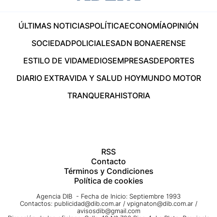
ÚLTIMAS NOTICIAS
POLÍTICA
ECONOMÍA
OPINIÓN
SOCIEDAD
POLICIALES
ADN BONAERENSE
ESTILO DE VIDA
MEDIOS
EMPRESAS
DEPORTES
DIARIO EXTRA
VIDA Y SALUD HOY
MUNDO MOTOR
TRANQUERA
HISTORIA
RSS
Contacto
Términos y Condiciones
Política de cookies
Agencia DIB - Fecha de Inicio: Septiembre 1993
Contactos:
publicidad@dib.com.ar
/
vpignaton@dib.com.ar
/
avisosdib@gmail.com