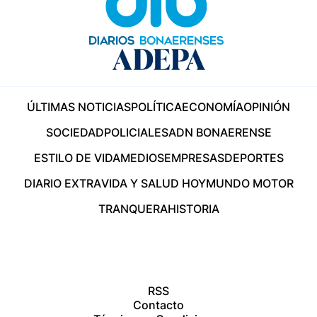
ÚLTIMAS NOTICIAS
POLÍTICA
ECONOMÍA
OPINIÓN
SOCIEDAD
POLICIALES
ADN BONAERENSE
ESTILO DE VIDA
MEDIOS
EMPRESAS
DEPORTES
DIARIO EXTRA
VIDA Y SALUD HOY
MUNDO MOTOR
TRANQUERA
HISTORIA
RSS
Contacto