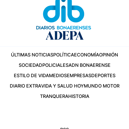
ÚLTIMAS NOTICIAS
POLÍTICA
ECONOMÍA
OPINIÓN
SOCIEDAD
POLICIALES
ADN BONAERENSE
ESTILO DE VIDA
MEDIOS
EMPRESAS
DEPORTES
DIARIO EXTRA
VIDA Y SALUD HOY
MUNDO MOTOR
TRANQUERA
HISTORIA