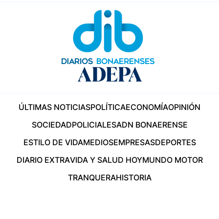
ÚLTIMAS NOTICIAS
POLÍTICA
ECONOMÍA
OPINIÓN
SOCIEDAD
POLICIALES
ADN BONAERENSE
ESTILO DE VIDA
MEDIOS
EMPRESAS
DEPORTES
DIARIO EXTRA
VIDA Y SALUD HOY
MUNDO MOTOR
TRANQUERA
HISTORIA