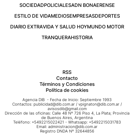
SOCIEDAD
POLICIALES
ADN BONAERENSE
ESTILO DE VIDA
MEDIOS
EMPRESAS
DEPORTES
DIARIO EXTRA
VIDA Y SALUD HOY
MUNDO MOTOR
TRANQUERA
HISTORIA
RSS
Contacto
Términos y Condiciones
Política de cookies
Agencia DIB - Fecha de Inicio: Septiembre 1993
Contactos:
publicidad@dib.com.ar
/
vpignaton@dib.com.ar
/
avisosdib@gmail.com
Dirección de las oficinas: Calle 48 Nº 726 Piso 4, La Plata; Provincia
de Buenos Aires, Argentina
Teléfono: +5492215022421 - Whatsapp: +5492215031783
Email:
administracion@dib.com.ar
Registro DNDA Nº 32644856