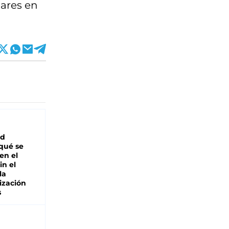
lares en
ad
 qué se
en el
in el
la
ización
s