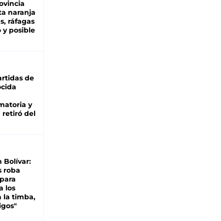
ovincia
ta naranja
as, ráfagas
 y posible
rtidas de
cida
matoria y
retiró del
n Bolívar:
s roba
 para
a los
 la timba,
igos"