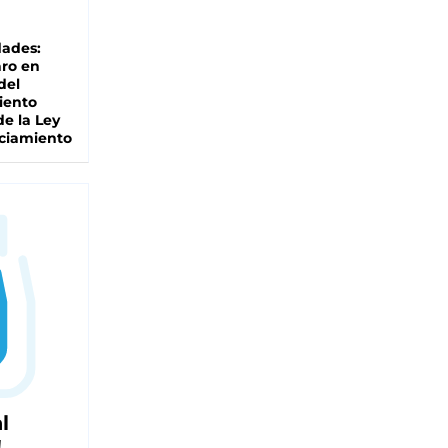
dades:
ro en
del
iento
de la Ley
ciamiento
l
!