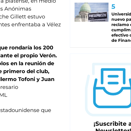
ia platense, en medio
des Anónimas
Universi
che Gillett estuvo
nuevo pa
ntes enfrentaba a Vélez
reclamo 
cumplim
efectivo 
de Finan
que rondaría los 200
lante el propio Verón.
los en la reunión de
e primero del club,
llermo Tofoni y Juan
resario
GML
 estadounidense que
¡Suscribite a
Newsletter