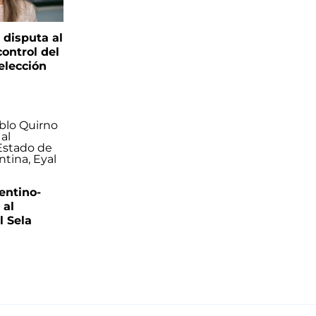
 disputa al
control del
elección
s
entino-
 al
 Sela