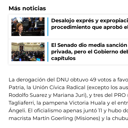
Más noticias
Desalojo exprés y expropiac
procedimiento que aprobó e
El Senado dio media sanción 
privada, pero el Gobierno de
capítulos
La derogación del DNU obtuvo 49 votos a favo
Patria, la Unión Cívica Radical (excepto los 
Rodolfo Suarez y Mariana Juri), y tres del PR
Tagliaferri, la pampena Victoria Huala y el ent
Ángeli. El oficialismo apenas juntó 11 y hubo d
macrista Martín Goerling (Misiones) y la chub