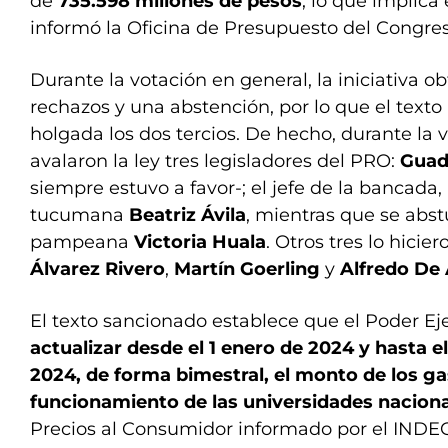
de
735.598 millones de pesos
, lo que implica 
informó la Oficina de Presupuesto del Congre
Durante la votación en general, la iniciativa o
rechazos y una abstención, por lo que el text
holgada los dos tercios. De hecho, durante la 
avalaron la ley tres legisladores del PRO:
Guada
siempre estuvo a favor-; el jefe de la bancada,
tucumana
Beatriz Ávila
, mientras que se abst
pampeana
Victoria Huala
. Otros tres lo hicie
Álvarez Rivero
,
Martín Goerling
y
Alfredo De 
El texto sancionado establece que el Poder Ej
actualizar desde el 1 enero de 2024 y hasta e
2024, de forma bimestral, el monto de los g
funcionamiento de las universidades nacion
Precios al Consumidor informado por el INDE