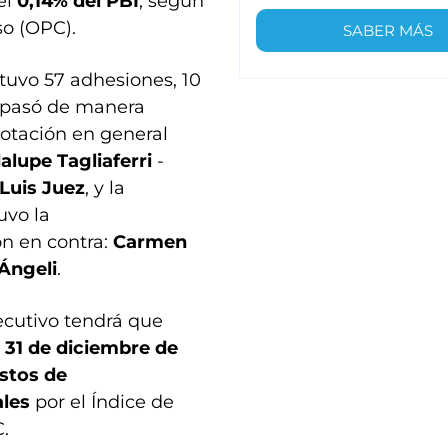
el
0,14% del PBI
, según
so (OPC).
SABER MÁS
btuvo 57 adhesiones, 10
o pasó de manera
votación en general
lupe Tagliaferri
-
Luis Juez
, y la
uvo la
ron en contra:
Carmen
Ángeli
.
ecutivo tendrá que
l 31 de diciembre de
astos de
ales
por el Índice de
C.