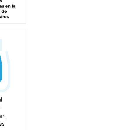
s
as en la
a de
ires
l
!
er,
es