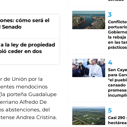
iones: cómo será el
Conflicto
l Senado
portuario
Gobierno 
la rebaja
en las tar
a la ley de propiedad
prácticos
bió ceder en dos
San Caye
para Gar
r de Unión por la
"el puebl
cansado
ausentes mendocinos
promesa
O (la porteña Guadalupe
incumpli
rerriano Alfredo De
os abstenciones, del
utense Andrea Cristina.
Casi 290 
hectárea