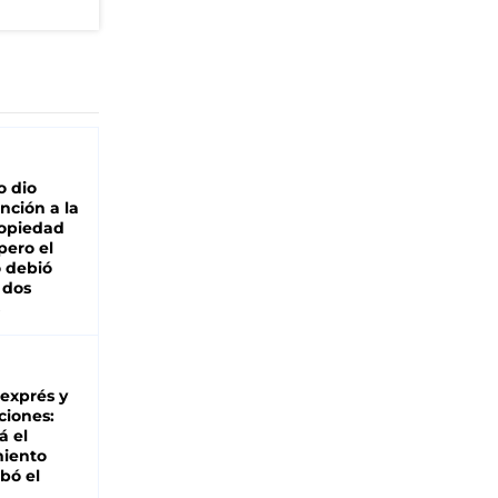
o dio
nción a la
ropiedad
pero el
 debió
 dos
 exprés y
ciones:
á el
miento
bó el