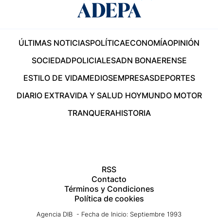
ÚLTIMAS NOTICIAS
POLÍTICA
ECONOMÍA
OPINIÓN
SOCIEDAD
POLICIALES
ADN BONAERENSE
ESTILO DE VIDA
MEDIOS
EMPRESAS
DEPORTES
DIARIO EXTRA
VIDA Y SALUD HOY
MUNDO MOTOR
TRANQUERA
HISTORIA
RSS
Contacto
Términos y Condiciones
Política de cookies
Agencia DIB - Fecha de Inicio: Septiembre 1993